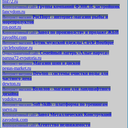
fmf72.ru
Группа компаний ФЭНСИ, застройщик
Корпоративный сайт
fancydom.ru
РосПорт - интернет-магазин рыбы и
Интернет-магазин
морепродуктов
ros-port.ru
Завод по производству и продаже ЖБИ
Корпоративный сайт
zavodjbi.com
Бутик мужской одежды Circle Boutique
Интернет-магазин
circleboutique.ru
Семейный лагерь «Алые паруса»
Одностраничный сайт
parusa72-evpatoria.ru
Магазин шин и дисков
Интернет-витрина
pegas-market.ru
Dewton - системы очистки воды для
Интернет-витрина
частного дома
dewton.ru
Водолов - магазин для ландшафтного
Интернет-магазин
дизайна
vodolov.ru
Soft Skills - платформа по тренингам
Интернет-магазин
ssevo.ru
Завод Металлических Конструкций
Корпоративный сайт
zavodmk.com
Агентство недвижимости
Корпоративный сайт