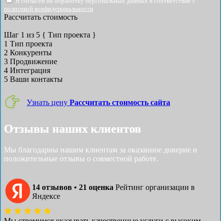
Я согласен на обработку персональных данных в соответствие с
политикой конфиденциальности
Рассчитать стоимость
Шаг
1
из 5
{ Тип проекта }
1
Тип проекта
2
Конкуренты
3
Продвижение
4
Интеграция
5
Ваши контакты
Узнать цену
Рассчитать стоимость сайта
Отзывы наших клиентов
Мы благодарны нашим клиентам за оказанное доверие и
положительные отзывы о совместной работе.
14 отзывов • 21 оценка
Рейтинг организации в
Яндексе
Мы стремимся оказывать качественные услуги с высоким