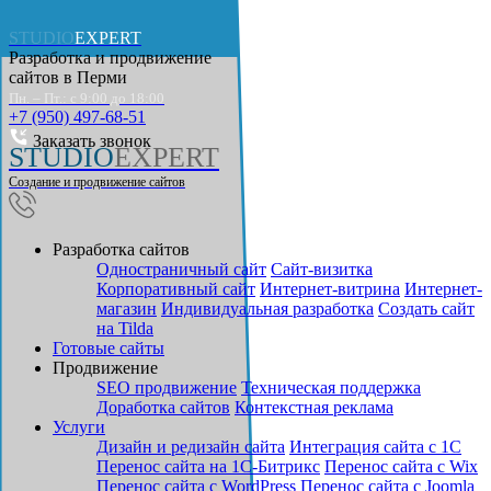
STUDIO
EXPERT
Разработка и продвижение
сайтов в
Перми
Пн. – Пт.: с 9:00 до 18:00
+7 (950) 497-68-51
Заказать звонок
STUDIO
EXPERT
Создание и продвижение сайтов
Разработка сайтов
Одностраничный сайт
Cайт-визитка
Корпоративный сайт
Интернет-витрина
Интернет-
магазин
Индивидуальная разработка
Создать сайт
на Tilda
Готовые сайты
Продвижение
SEO продвижение
Техническая поддержка
Доработка сайтов
Контекстная реклама
Услуги
Дизайн и редизайн сайта
Интеграция сайта с 1С
Перенос сайта на 1С-Битрикс
Перенос сайта с Wix
Перенос сайта с WordPress
Перенос сайта с Joomla