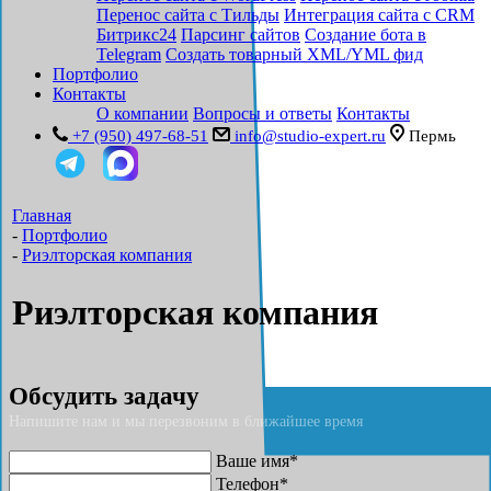
Перенос сайта с Тильды
Интеграция сайта с CRM
Битрикс24
Парсинг сайтов
Создание бота в
Telegram
Создать товарный XML/YML фид
Портфолио
Контакты
О компании
Вопросы и ответы
Контакты
+7 (950) 497-68-51
info@studio-expert.ru
Пермь
Главная
-
Портфолио
-
Риэлторская компания
Риэлторская компания
Обсудить задачу
Напишите нам и мы перезвоним в ближайшее время
Ваше имя*
Телефон*