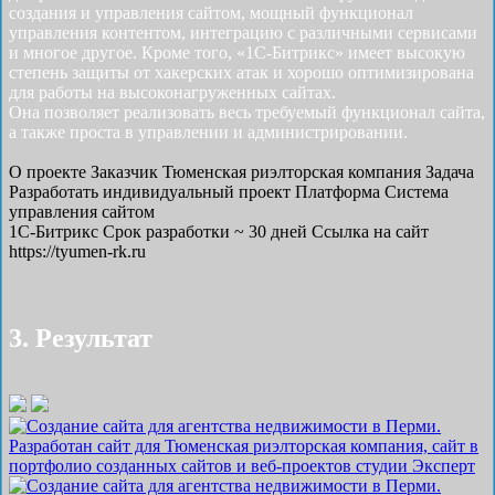
создания и управления сайтом, мощный функционал
управления контентом, интеграцию с различными сервисами
и многое другое. Кроме того, «1С-Битрикс» имеет высокую
степень защиты от хакерских атак и хорошо оптимизирована
для работы на высоконагруженных сайтах.
Она позволяет реализовать весь требуемый функционал сайта,
а также проста в управлении и администрировании.
О проекте
Заказчик
Тюменская риэлторская компания
Задача
Разработать индивидуальный проект
Платформа
Система
управления сайтом
1С-Битрикс
Срок разработки
~ 30 дней
Ссылка на сайт
https://tyumen-rk.ru
3. Результат