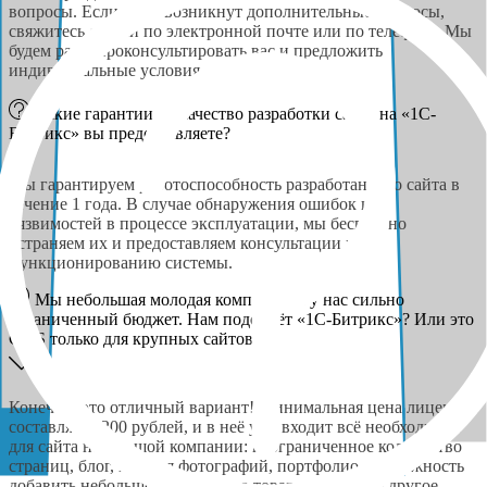
вопросы. Если у вас возникнут дополнительные вопросы,
свяжитесь с нами по электронной почте или по телефону. Мы
будем рады проконсультировать вас и предложить
индивидуальные условия сотрудничества.
Какие гарантии на качество разработки сайта на «1С-
Битрикс» вы предоставляете?
Мы гарантируем работоспособность разработанного сайта в
течение 1 года. В случае обнаружения ошибок или
уязвимостей в процессе эксплуатации, мы бесплатно
устраняем их и предоставляем консультации по
функционированию системы.
Мы небольшая молодая компания, и у нас сильно
ограниченный бюджет. Нам подойдёт «1С-Битрикс»? Или это
CMS только для крупных сайтов?
Конечно, это отличный вариант! Минимальная цена лицензии
составляет 6200 рублей, и в неё уже входит всё необходимое
для сайта небольшой компании: неограниченное количество
страниц, блог, галерея фотографий, портфолио, возможность
добавить небольшое количество товаров и многое другое.