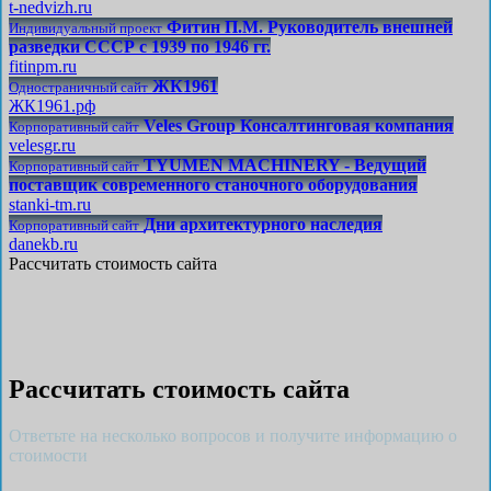
t-nedvizh.ru
Фитин П.М. Руководитель внешней
Индивидуальный проект
разведки СССР с 1939 по 1946 гг.
fitinpm.ru
ЖК1961
Одностраничный сайт
ЖК1961.рф
Veles Group Консалтинговая компания
Корпоративный сайт
velesgr.ru
TYUMEN MACHINERY - Ведущий
Корпоративный сайт
поставщик современного станочного оборудования
stanki-tm.ru
Дни архитектурного наследия
Корпоративный сайт
danekb.ru
Рассчитать стоимость сайта
Рассчитать стоимость сайта
Ответьте на несколько вопросов и получите информацию о
стоимости