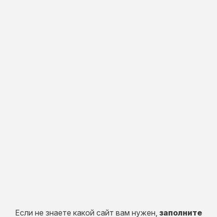
от 100 000 руб.
Индивидуальная
разработка
Разработка портала, CRM систем, сервисов и
систем расчетов.
50 дней
от 150 000 руб.
Если не знаете какой сайт вам нужен,
заполните