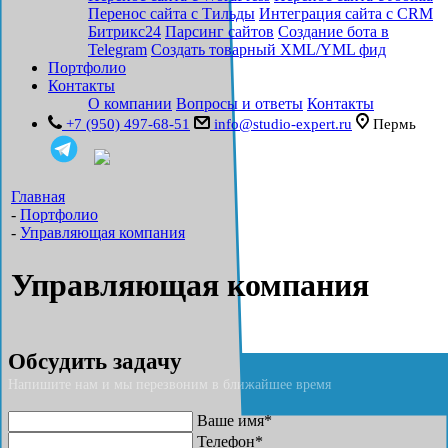
Перенос сайта с Тильды
Интеграция сайта с CRM
Битрикс24
Парсинг сайтов
Создание бота в
Telegram
Создать товарный XML/YML фид
Портфолио
Контакты
О компании
Вопросы и ответы
Контакты
+7 (950) 497-68-51
info@studio-expert.ru
Пермь
Главная
-
Портфолио
-
Управляющая компания
Управляющая компания
Обсудить задачу
Напишите нам и мы перезвоним в ближайшее время
Ваше имя*
Телефон*