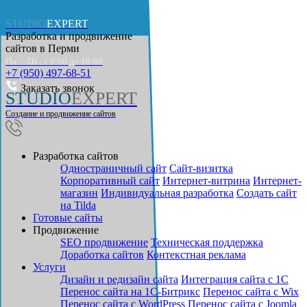
STUDIO
EXPERT
Разработка и продвижение
сайтов в
Перми
Пн. – Пт.: с 9:00 до 18:00
+7 (950) 497-68-51
Заказать звонок
STUDIO
EXPERT
Создание и продвижение сайтов
Разработка сайтов
Одностраничный сайт
Cайт-визитка
Корпоративный сайт
Интернет-витрина
Интернет-
магазин
Индивидуальная разработка
Создать сайт
на Tilda
Готовые сайты
Продвижение
SEO продвижение
Техническая поддержка
Доработка сайтов
Контекстная реклама
Услуги
Дизайн и редизайн сайта
Интеграция сайта с 1С
Перенос сайта на 1С-Битрикс
Перенос сайта с Wix
Перенос сайта с WordPress
Перенос сайта с Joomla