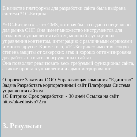
В качестве платформы для разработки сайта была выбрана
система *1С-Битрикс.
*«1С-Битрикс» – это CMS, которая была создана специально
для рынка СНГ. Она имеет множество инструментов для
создания и управления сайтом, мощный функционал
управления контентом, интеграцию с различными сервисами
и многое другое. Кроме того, «1С-Битрикс» имеет высокую
степень защиты от хакерских атак и хорошо оптимизирована
для работы на высоконагруженных сайтах.
Она позволяет реализовать весь требуемый функционал сайта,
а также проста в управлении и администрировании.
О проекте
Заказчик
ООО Управляющая компания "Единство"
Задача
Разработать корпоративный сайт
Платформа
Система
управления сайтом
1С-Битрикс
Срок разработки
~ 30 дней
Ссылка на сайт
http://uk-edinstvo72.ru
3. Результат