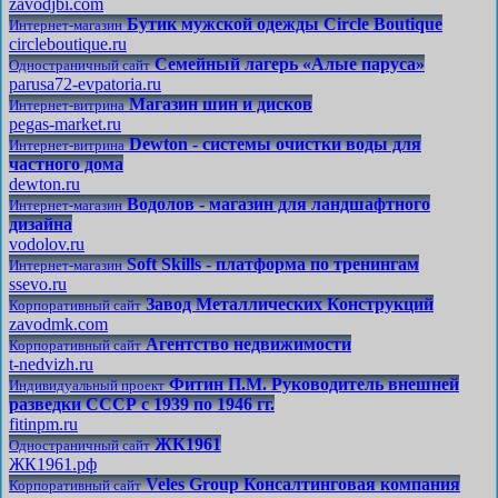
zavodjbi.com
Бутик мужской одежды Circle Boutique
Интернет-магазин
circleboutique.ru
Семейный лагерь «Алые паруса»
Одностраничный сайт
parusa72-evpatoria.ru
Магазин шин и дисков
Интернет-витрина
pegas-market.ru
Dewton - системы очистки воды для
Интернет-витрина
частного дома
dewton.ru
Водолов - магазин для ландшафтного
Интернет-магазин
дизайна
vodolov.ru
Soft Skills - платформа по тренингам
Интернет-магазин
ssevo.ru
Завод Металлических Конструкций
Корпоративный сайт
zavodmk.com
Агентство недвижимости
Корпоративный сайт
t-nedvizh.ru
Фитин П.М. Руководитель внешней
Индивидуальный проект
разведки СССР с 1939 по 1946 гг.
fitinpm.ru
ЖК1961
Одностраничный сайт
ЖК1961.рф
Veles Group Консалтинговая компания
Корпоративный сайт