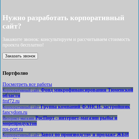
Нужно разработать корпоративный
сайт?
Закажите звонок: консультируем и рассчитываем стоимость
проекта бесплатно!
Заказать звонок
Портфолио
Посмотреть все работы
Фонд микрофинансирования Тюменской
Корпоративный сайт
области
fmf72.ru
Группа компаний ФЭНСИ, застройщик
Корпоративный сайт
fancydom.ru
РосПорт - интернет-магазин рыбы и
Интернет-магазин
морепродуктов
ros-port.ru
Завод по производству и продаже ЖБИ
Корпоративный сайт