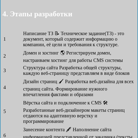
4. Этапы разработки
Написание ТЗ 📝
Техническое задание(ТЗ) - это
1
документ, который содержит информацию о
компании, её цели и требования к структуре.
Домен и хостинг 🌎
Регистрируем домен,
2
настраиваем хостинг для работы CMS системы
Структура сайта
Разработка общей структуры,
3
каждую веб-страницу представляем в виде блоков
Дизайн страниц 🖌
Разработка веб-дизайна для всех
4
страниц сайта. Формирование нужного
впечатления фактами и образами
Вёрстка сайта и подключение к CMS 🛠
Разработанные веб-дизайнером макеты страниц
5
отдаются на адаптивную верстку и
программирование
Занесение контента 🖋
Наполнение сайта
6
информацией представленной от заказчика (тексты,