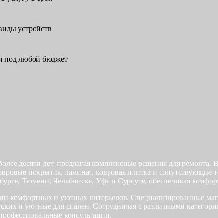
 виды устройств
я под любой бюджет
олее десяти лет, предлагая комплексные решения для ремонта.
ковровые покрытия, ламинат, ковровая плитка и сопутствующие 
нбурге, Тюмени, Челябинске, Уфе и Сургуте, обеспечивая комфор
нии комфортных и уютных интерьеров. Специализированные ма
тских и уютные для спален. Сотрудничая с различными категор
 профессиональные консультации.