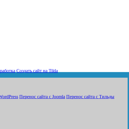
работка
Создать сайт на Tilda
WordPress
Перенос сайта с Joomla
Перенос сайта с Тильды