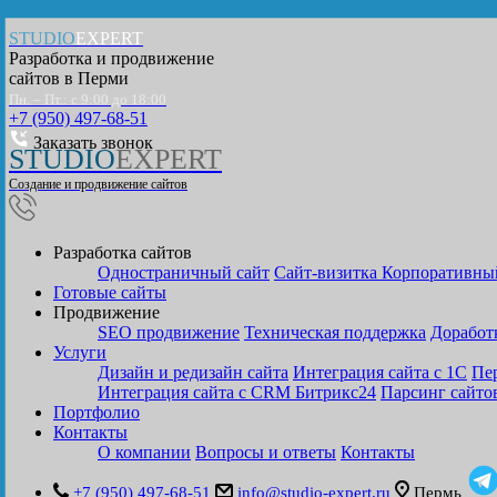
STUDIO
EXPERT
Разработка и продвижение
сайтов в
Перми
Пн. – Пт.: с 9:00 до 18:00
+7 (950) 497-68-51
Заказать звонок
STUDIO
EXPERT
Создание и продвижение сайтов
Разработка сайтов
Одностраничный сайт
Cайт-визитка
Корпоративны
Готовые сайты
Продвижение
SEO продвижение
Техническая поддержка
Доработ
Услуги
Дизайн и редизайн сайта
Интеграция сайта с 1С
Пер
Интеграция сайта с CRM Битрикс24
Парсинг сайто
Портфолио
Контакты
О компании
Вопросы и ответы
Контакты
+7 (950) 497-68-51
info@studio-expert.ru
Пермь