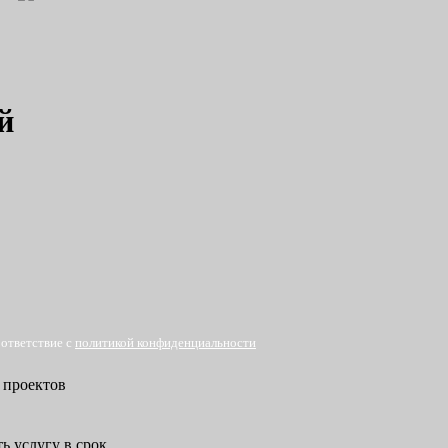
й
оответствие с
политикой конфиденциальности
 проектов
ь услугу в срок