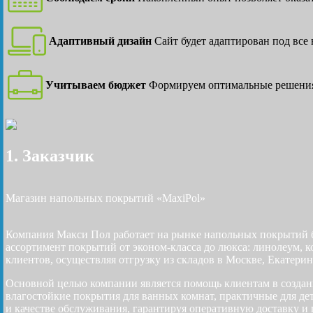
Адаптивный дизайн
Сайт будет адаптирован под все
Учитываем бюджет
Формируем оптимальные решени
1. Заказчик
Магазин напольных покрытий «MaxiPol»
Компания Макси Пол работает на рынке напольных покрытий б
ассортимент покрытий от эконом-класса до люкса: линолеум, 
клиентов, осуществляя отгрузку из складов в Москве, Екатери
Основной целью компании является помощь клиентам в созда
влагостойкие покрытия для ванных комнат, практичные для де
и качестве обслуживания, гарантируя оперативную доставку и