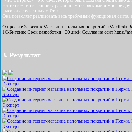
*«1С-Битрикс» – это CMS, которая была создана специально 
контентом, интеграцию с различными сервисами и многое друг
высоконагруженных сайтах.
Она позволяет реализовать весь требуемый функционал сайта, 
О проекте
Заказчик
Магазин напольных покрытий «MaxiPol»
З
1С-Битрикс
Срок разработки
~30 дней
Ссылка на сайт
https://m
3. Результат