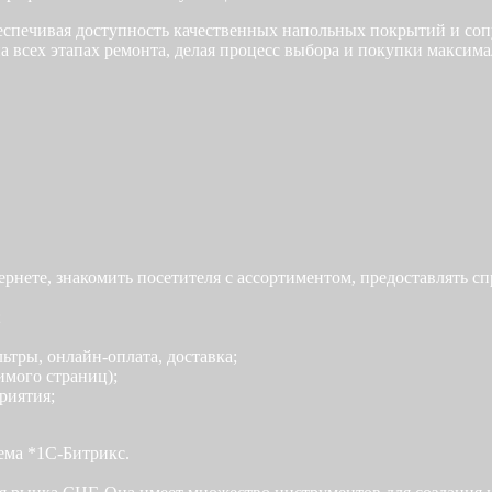
еспечивая доступность качественных напольных покрытий и со
 всех этапах ремонта, делая процесс выбора и покупки максим
тернете, знакомить посетителя с ассортиментом, предоставлять
;
ьтры, онлайн-оплата, доставка;
имого страниц);
риятия;
ема *1С-Битрикс.