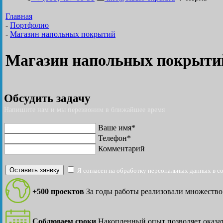
Главная
-
Портфолио
-
Магазин напольных покрытий
Магазин напольных покрыти
Обсудить задачу
Напишите нам и мы перезвоним в ближайшее время
Ваше имя*
Телефон*
Комментарий
Оставить заявку
Я согласен на обработку персональных данных в с
+500 проектов
За годы работы реализовали множество
Соблюдаем сроки
Накопленный опыт позволяет оказат