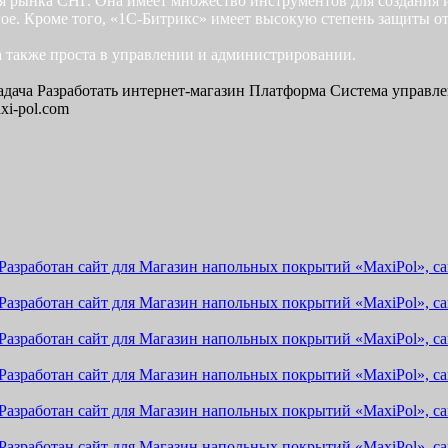
для рынка СНГ. Она имеет множество инструментов для создани
ое. Кроме того, «1С-Битрикс» имеет высокую степень защиты от
а также проста в управлении и администрировании.
адача
Разработать интернет-магазин
Платформа
Система управле
axi-pol.com