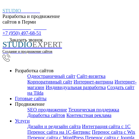
STUDIO
EXPERT
Разработка и продвижение
сайтов в
Перми
Пн. – Пт.: с 9:00 до 18:00
+7 (950) 497-68-51
Заказать звонок
STUDIO
EXPERT
Создание и продвижение сайтов
Разработка сайтов
Одностраничный сайт
Cайт-визитка
Корпоративный сайт
Интернет-витрина
Интернет-
магазин
Индивидуальная разработка
Создать сайт
на Tilda
Готовые сайты
Продвижение
SEO продвижение
Техническая поддержка
Доработка сайтов
Контекстная реклама
Услуги
Дизайн и редизайн сайта
Интеграция сайта с 1С
Перенос сайта на 1С-Битрикс
Перенос сайта с Wix
Перенос сайта с WordPress
Перенос сайта с Joomla