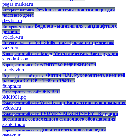
pegas-market.ru
Dewton - системы очистки воды для
Интернет-витрина
частного дома
dewton.ru
Водолов - магазин для ландшафтного
Интернет-магазин
дизайна
vodolov.ru
Soft Skills - платформа по тренингам
Интернет-магазин
ssevo.ru
Завод Металлических Конструкций
Корпоративный сайт
zavodmk.com
Агентство недвижимости
Корпоративный сайт
t-nedvizh.ru
Фитин П.М. Руководитель внешней
Индивидуальный проект
разведки СССР с 1939 по 1946 гг.
fitinpm.ru
ЖК1961
Одностраничный сайт
ЖК1961.рф
Veles Group Консалтинговая компания
Корпоративный сайт
velesgr.ru
TYUMEN MACHINERY - Ведущий
Корпоративный сайт
поставщик современного станочного оборудования
stanki-tm.ru
Дни архитектурного наследия
Корпоративный сайт
danekb.ru