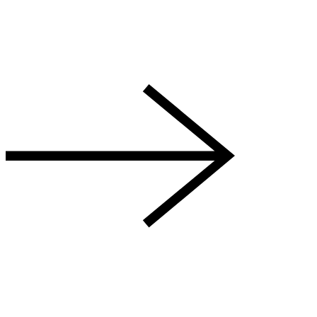
Готовое решение — это полностью функционирующий сайт с
предустановленным дизайном и базовым набором
инструментов.