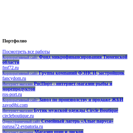
Создание интернет-портала – задача, мягко говоря, непростая,
но опытные специалисты могут с ней справиться на отлично.
Именно таких специалистов и нужно находить тем, кто хочет
получить качественный ресурс.
Портфолио
Посмотреть все работы
Фонд микрофинансирования Тюменской
Корпоративный сайт
области
fmf72.ru
Группа компаний ФЭНСИ, застройщик
Корпоративный сайт
fancydom.ru
РосПорт - интернет-магазин рыбы и
Интернет-магазин
морепродуктов
ros-port.ru
Завод по производству и продаже ЖБИ
Корпоративный сайт
zavodjbi.com
Бутик мужской одежды Circle Boutique
Интернет-магазин
circleboutique.ru
Семейный лагерь «Алые паруса»
Одностраничный сайт
parusa72-evpatoria.ru
Магазин шин и дисков
Интернет-витрина