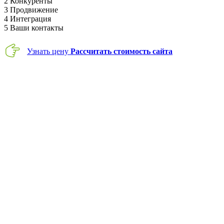
2
Конкуренты
3
Продвижение
4
Интеграция
5
Ваши контакты
Узнать цену
Рассчитать стоимость сайта
- Существуют интернациональные мощные ресурсы,
предназначенные для всех пользователей Интернета.
Создание интернет-портала такого уровня требует высокого
профессионализма со стороны разработчиков. Как правило,
здесь делаются также и версии сайта на разных языках.
- Региональный интернет-портал – это ресурс,
предназначенный для аудитории, живущей в определенном
регионе.
- Вертикальный интернет-портал характеризуется
определенной тематической направленностью. Например,
сайт может быть целиком посвящен автомобилям и
автолюбителям.
- Есть и горизонтальные интернет-порталы, которые