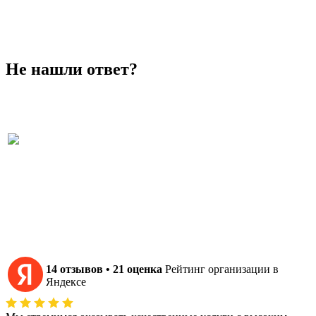
Не нашли ответ?
Не можете найти ответ на свой вопрос? Разрешите помочь!
Отзывы наших клиентов
Мы благодарны нашим клиентам за оказанное доверие и
положительные отзывы о совместной работе.
14 отзывов • 21 оценка
Рейтинг организации в
Яндексе