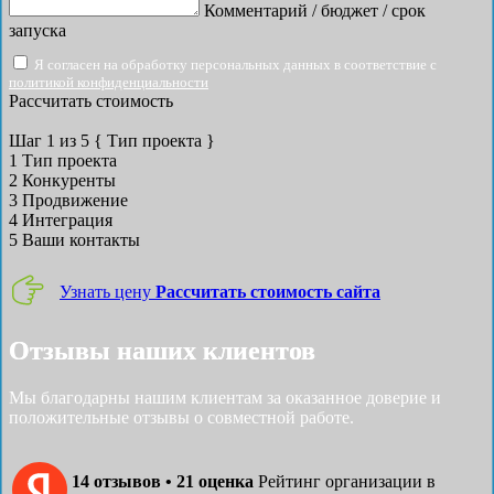
Комментарий / бюджет / срок
запуска
Я согласен на обработку персональных данных в соответствие с
политикой конфиденциальности
Рассчитать стоимость
Шаг
1
из 5
{ Тип проекта }
1
Тип проекта
2
Конкуренты
3
Продвижение
4
Интеграция
5
Ваши контакты
Узнать цену
Рассчитать стоимость сайта
Отзывы наших клиентов
Мы благодарны нашим клиентам за оказанное доверие и
положительные отзывы о совместной работе.
14 отзывов • 21 оценка
Рейтинг организации в