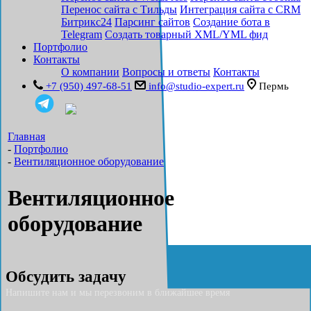
Перенос сайта с Тильды
Интеграция сайта с CRM
Битрикс24
Парсинг сайтов
Создание бота в
Telegram
Создать товарный XML/YML фид
Портфолио
Контакты
О компании
Вопросы и ответы
Контакты
+7 (950) 497-68-51
info@studio-expert.ru
Пермь
Главная
-
Портфолио
-
Вентиляционное оборудование
Вентиляционное
оборудование
Обсудить задачу
Напишите нам и мы перезвоним в ближайшее время