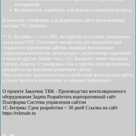
восприятия;
Возможность доработки для будущего развития ресурса;
В качестве платформы для разработки сайта была выбрана
система *1С-Битрикс.
*«1С-Битрикс» – это CMS, которая была создана специально
для рынка СНГ. Она имеет множество инструментов для
создания и управления сайтом, мощный функционал
управления контентом, интеграцию с различными сервисами
и многое другое. Кроме того, «1С-Битрикс» имеет высокую
степень защиты от хакерских атак и хорошо оптимизирована
для работы на высоконагруженных сайтах.
Она позволяет реализовать весь требуемый функционал сайта,
а также проста в управлении и администрировании.
О проекте
Заказчик
ТВК - Производство вентиляционного
оборудования
Задача
Разработать корпоративный сайт
Платформа
Система управления сайтом
1С-Битрикс
Срок разработки
~ 30 дней
Ссылка на сайт
https://tvktrade.ru