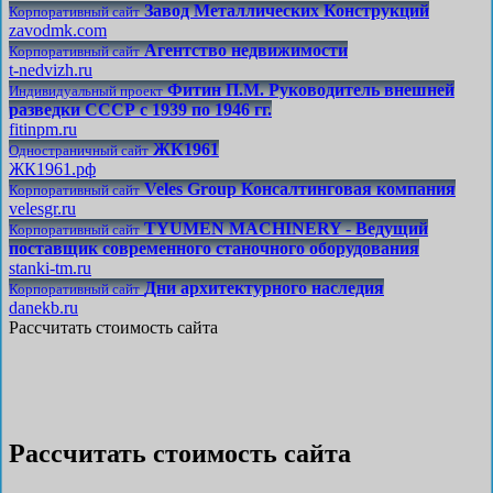
Завод Металлических Конструкций
Корпоративный сайт
zavodmk.com
Агентство недвижимости
Корпоративный сайт
t-nedvizh.ru
Фитин П.М. Руководитель внешней
Индивидуальный проект
разведки СССР с 1939 по 1946 гг.
fitinpm.ru
ЖК1961
Одностраничный сайт
ЖК1961.рф
Veles Group Консалтинговая компания
Корпоративный сайт
velesgr.ru
TYUMEN MACHINERY - Ведущий
Корпоративный сайт
поставщик современного станочного оборудования
stanki-tm.ru
Дни архитектурного наследия
Корпоративный сайт
danekb.ru
Рассчитать стоимость сайта
Рассчитать стоимость сайта