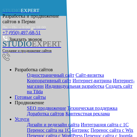
STUDIO
EXPERT
Разработка и продвижение
сайтов в
Перми
Пн. – Пт.: с 9:00 до 18:00
+7 (950) 497-68-51
Заказать звонок
STUDIO
EXPERT
Создание и продвижение сайтов
Разработка сайтов
Одностраничный сайт
Cайт-визитка
Корпоративный сайт
Интернет-витрина
Интернет-
магазин
Индивидуальная разработка
Создать сайт
на Tilda
Готовые сайты
Продвижение
SEO продвижение
Техническая поддержка
Доработка сайтов
Контекстная реклама
Услуги
Дизайн и редизайн сайта
Интеграция сайта с 1С
Перенос сайта на 1С-Битрикс
Перенос сайта с Wix
Перенос сайта с WordPress
Перенос сайта с Joomla