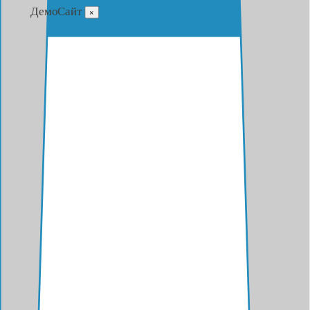
ДемоСайт
×