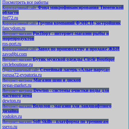
Посмотреть все работы
Фонд микрофинансирования Тюменской
Корпоративный сайт
области
fmf72.ru
Группа компаний ФЭНСИ, застройщик
Корпоративный сайт
fancydom.ru
РосПорт - интернет-магазин рыбы и
Интернет-магазин
морепродуктов
ros-port.ru
Завод по производству и продаже ЖБИ
Корпоративный сайт
zavodjbi.com
Бутик мужской одежды Circle Boutique
Интернет-магазин
circleboutique.ru
Семейный лагерь «Алые паруса»
Одностраничный сайт
parusa72-evpatoria.ru
Магазин шин и дисков
Интернет-витрина
pegas-market.ru
Dewton - системы очистки воды для
Интернет-витрина
частного дома
dewton.ru
Водолов - магазин для ландшафтного
Интернет-магазин
дизайна
vodolov.ru
Soft Skills - платформа по тренингам
Интернет-магазин
ssevo.ru