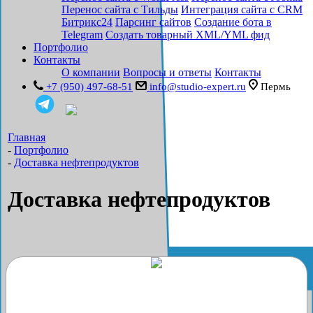
Перенос сайта с Тильды
Интеграция сайта с CRM
Битрикс24
Парсинг сайтов
Создание бота в
Telegram
Создать товарный XML/YML фид
Портфолио
Контакты
О компании
Вопросы и ответы
Контакты
+7 (950) 497-68-51
info@studio-expert.ru
Пермь
Главная
-
Портфолио
-
Доставка нефтепродуктов
Доставка нефтепродуктов