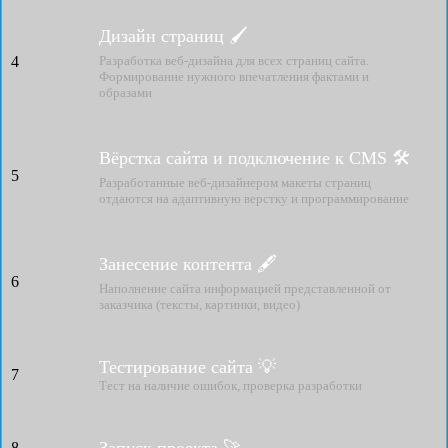
Дизайн страниц 🖌
4
Разработка веб-дизайна для всех страниц сайта.
Формирование нужного впечатления фактами и
образами
Вёрстка сайта и подключение к CMS 🛠
5
Разработанные веб-дизайнером макеты страниц
отдаются на адаптивную верстку и программирование
Занесение контента 🖋
6
Наполнение сайта информацией представленной от
заказчика (тексты, картинки, видео)
Тестирование сайта 💡
7
Тест на наличие ошибок, проверка разработки
8