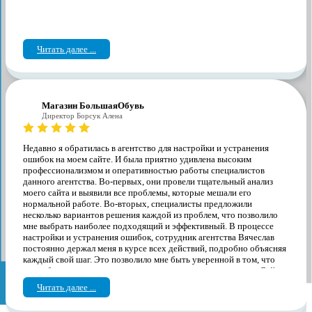
Читать далее ...
Магазин БольшаяОбувь
Директор Борсук Алена
Недавно я обратилась в агентство для настройки и устранения
ошибок на моем сайте. И была приятно удивлена высоким
профессионализмом и оперативностью работы специалистов
данного агентства. Во-первых, они провели тщательный анализ
моего сайта и выявили все проблемы, которые мешали его
нормальной работе. Во-вторых, специалисты предложили
несколько вариантов решения каждой из проблем, что позволило
мне выбрать наиболее подходящий и эффективный. В процессе
настройки и устранения ошибок, сотрудник агентства Вячеслав
постоянно держал меня в курсе всех действий, подробно объясняя
каждый свой шаг. Это позволило мне быть уверенной в том, что
все работы выполняются качественно и на высоком уровне. Сайт
стал работать намного быстрее, а количество ошибок и сбоев
Читать далее ...
сократилось до минимума, продолжаем работать дальше и
усовершенствовать мой сайт. Я очень благодарна сотрудникам