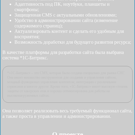
Адаптивность под ПК, ноутбуки, планшеты и
смартфоны;
Защищенная CMS с актуальными обновлениями;
Удобство в администрировании сайта (изменение
содержимого страниц);
Актуализировать контент и сделать его удобным для
восприятия;
Возможность доработки для будущего развития ресурса;
В качестве платформы для разработки сайта была выбрана
система *1С-Битрикс.
*«1С-Битрикс» – это CMS, которая была создана специально для рынка СНГ.
Она имеет множество инструментов для создания и управления сайтом,
мощный функционал управления контентом, интеграцию с различными
сервисами и многое другое. Кроме того, «1С-Битрикс» имеет высокую степень
защиты от хакерских атак и хорошо оптимизирована для работы на
высоконагруженных сайтах.
Она позволяет реализовать весь требуемый функционал сайта,
а также проста в управлении и администрировании.
О проекте