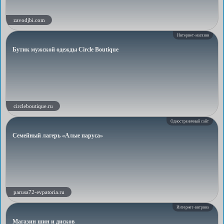
zavodjbi.com
Интернет-магазин
Бутик мужской одежды Circle Boutique
circleboutique.ru
Одностраничный сайт
Семейный лагерь «Алые паруса»
parusa72-evpatoria.ru
Интернет-витрина
Магазин шин и дисков