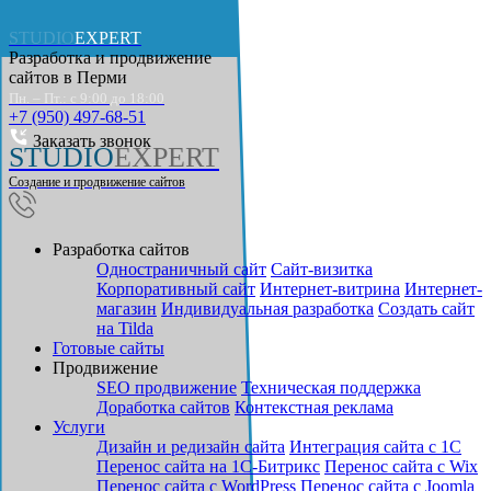
STUDIO
EXPERT
Разработка и продвижение
сайтов в
Перми
Пн. – Пт.: с 9:00 до 18:00
+7 (950) 497-68-51
Заказать звонок
STUDIO
EXPERT
Создание и продвижение сайтов
Разработка сайтов
Одностраничный сайт
Cайт-визитка
Корпоративный сайт
Интернет-витрина
Интернет-
магазин
Индивидуальная разработка
Создать сайт
на Tilda
Готовые сайты
Продвижение
SEO продвижение
Техническая поддержка
Доработка сайтов
Контекстная реклама
Услуги
Дизайн и редизайн сайта
Интеграция сайта с 1С
Перенос сайта на 1С-Битрикс
Перенос сайта с Wix
Перенос сайта с WordPress
Перенос сайта с Joomla