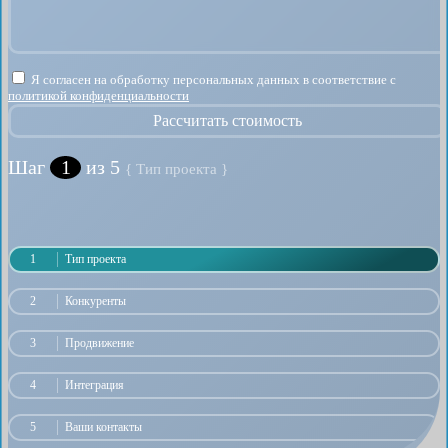
Я согласен на обработку персональных данных в соответствие с
политикой конфиденциальности
Рассчитать стоимость
Шаг
1
из 5
{ Тип проекта }
1
Тип проекта
2
Конкуренты
3
Продвижение
4
Интеграция
5
Ваши контакты