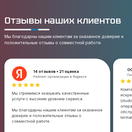
Отзывы наших клиентов
Мы благодарны нашим клиентам за оказанное доверие и
положительные отзывы о совместной работе.
О
14 отзывов • 21 оценка
Ге
Рейтинг организации в Яндексе
Комп
Мы стремимся оказывать качественные
искре
услуги с высоким уровнем сервиса.
(stud
опера
Мы благодарны нашим клиентам за оказанное
обслу
доверие и положительные отзывы о
termal
совместной работе.