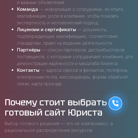
и важные объявления.
Команда
— информация о сотрудниках, их опыте,
квалификации, роли в компании, чтобы показать
экспертность и человеческий подход.
Лицензии и сертификаты
— документы,
подтверждающие квалификацию, соответствие
стандартам, право на ведение деятельности.
Партнёры
— список партнёров, дистрибьюторов,
поставщиков, с которыми сотрудничает компания, для
демонстрации надёжности и масштаба бизнеса.
Контакты
— адреса офисов и филиалов, телефоны,
электронная почта, мессенджеры, форма обратной
связи, карта проезда.
Почему стоит выбрать
готовый сайт Юриста
Выбор готового решения — это не компромисс, а
рациональное распределение ресурсов: