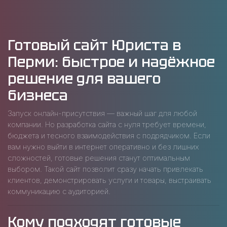
Готовый сайт Юриста в
Перми: быстрое и надёжное
решение для вашего
бизнеса
Запуск онлайн-присутствия — важный шаг для любой
компании. Но разработка сайта с нуля требует времени,
бюджета и тесного взаимодействия с подрядчиком. Если
вам нужно выйти в интернет оперативно и без лишних
сложностей, готовые решения станут оптимальным
выбором. Такой сайт позволит сразу начать привлекать
клиентов, демонстрировать услуги и товары, выстраивать
коммуникацию с аудиторией.
Кому подходят готовые