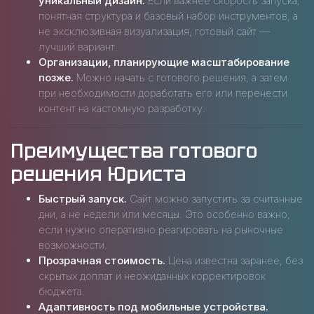
уникальный дизайн.
Если важнее скорость запуска,
понятная структура и базовый набор инструментов, а
не эксклюзивная визуализация, готовый сайт —
лучший вариант.
Организации, планирующие масштабирование
позже.
Можно начать с готового решения, а затем
при необходимости доработать его или перенести
контент на кастомную разработку.
Преимущества готового
решения Юриста
Быстрый запуск.
Сайт можно запустить за считанные
дни, а не недели или месяцы. Это особенно важно,
если нужно оперативно реагировать на рыночные
возможности.
Прозрачная стоимость.
Цена известна заранее, без
скрытых доплат и неожиданных корректировок
бюджета.
Адаптивность под мобильные устройства.