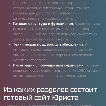
Современные готовые решения корректно
отображаются на смартфонах и планшетах, что
критично для удобства пользователей и
ранжирования в поисковых системах.
Готовая структура и функционал.
В решении уже
реализованы все необходимые разделы, настроен
базовый SEO-каркас, подключены формы обратной
связи и другие важные элементы.
Техническая поддержка и обновления.
В
стоимость входит сопровождение, исправление
ошибок, обновление платформы и обеспечение
безопасности сайта.
Интеграции с популярными сервисами.
Готовые
решения поддерживают подключение CRM, онлайн-
оплаты, мессенджеров и других инструментов.
Из каких разделов состоит
готовый сайт Юриста
В готовом решении реализованы следующие разделы: